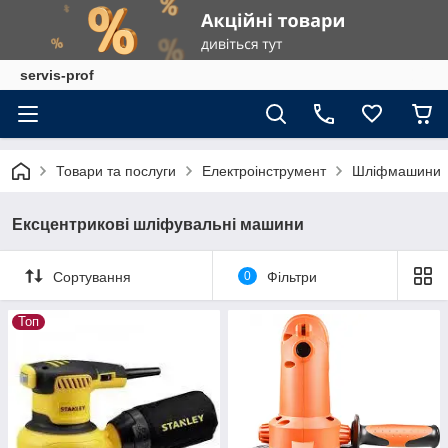
servis-prof
Товари та послуги
Електроінструмент
Шліфмашини
Ексцентрикові шліфувальні машини
Сортування
0
Фільтри
Топ