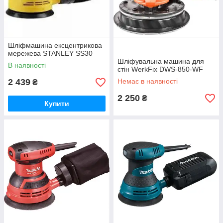
Шліфмашина ексцентрикова
мережева STANLEY SS30
Шліфувальна машина для
В наявності
стін WerkFix DWS-850-WF
2 439
Немає в наявності
₴
2 250
₴
Купити