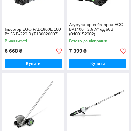
Акумуляторна батарея EGO
Інвертор EGO PAD1800E 180
BA1400T 2.5 А*год 56В
Вт 56 В-220 В (F130020007)
(0400152002)
В наявності
Готово до відправки
6 668
7 399
₴
₴
Купити
Купити