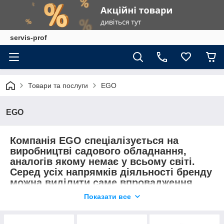
servis-prof
Товари та послуги
EGO
EGO
Компанія
EGO
спеціалізується на
виробництві садового обладнання,
аналогів якому немає у всьому світі.
Серед усіх напрямків діяльності бренду
можна виділити саме впровадження
інновацій
в сфері розробки
Показати все
акумуляторних установок,
більш
економічних та екологічних аналогів