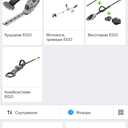
Кущорізи EGO
Мотокоси,
Висоторізи EGO
тримери EGO
Комбісистеми
EGO
Сортування
0
Фільтри