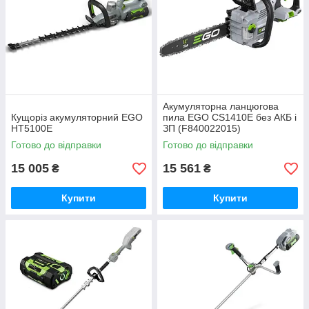
Акумуляторна ланцюгова
Кущоріз акумуляторний EGO
пила EGO CS1410E без АКБ і
HT5100E
ЗП (F840022015)
Готово до відправки
Готово до відправки
15 005
15 561
₴
₴
Купити
Купити