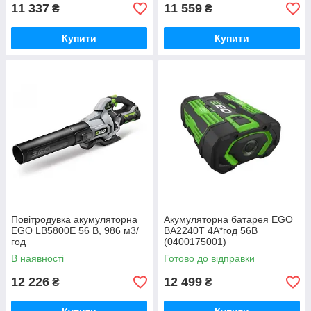
11 337
11 559
₴
₴
Купити
Купити
Повітродувка акумуляторна
Акумуляторна батарея EGO
EGO LB5800E 56 В, 986 м3/
BA2240T 4А*год 56В
год
(0400175001)
В наявності
Готово до відправки
12 226
12 499
₴
₴