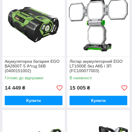
Акумуляторна батарея EGO
Ліхтар акумуляторний EGO
BA2800T 5 А*год 56В
LT1000E без АКБ і ЗП
(0400151002)
(FC100077003)
Готово до відправки
В наявності
14 449
15 005
₴
₴
Купити
Купити