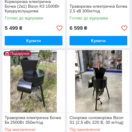
Корморезка електрична
Бочка (2в1) Bizon K3 1500Вт
Траворезка електрична Бочка
Кукурузолущилка
2,5 кВ 300кг/год
Готово до відправки
Готово до відправки
5 499
6 599
₴
₴
Купити
Купити
Подарунок
Траворізка електрична Бочка
Сінорізка соломорізка Bizon
Бк 2500Вт 350кг/год
S1 (2,5 кВт, 220 В, 30 кг/год)
Під замовлення
Під замовлення