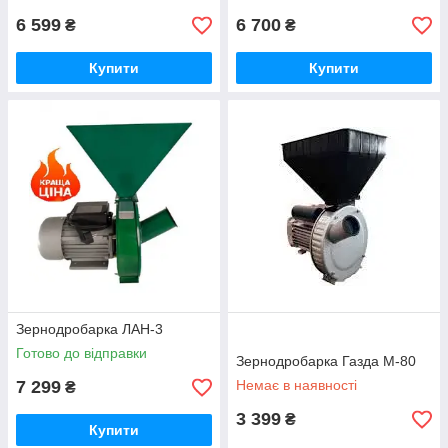
6 599
6 700
₴
₴
Купити
Купити
Зернодробарка ЛАН-3
Готово до відправки
Зернодробарка Газда М-80
7 299
Немає в наявності
₴
3 399
₴
Купити