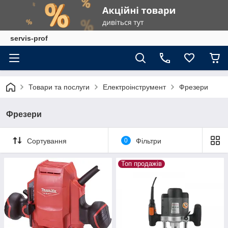
servis-prof
Товари та послуги
Електроінструмент
Фрезери
Фрезери
Сортування
0
Фільтри
Топ продажів