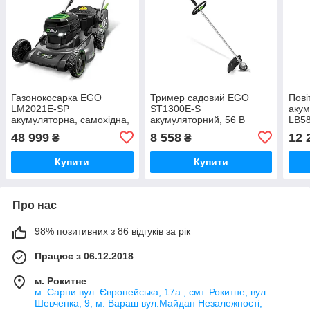
Газонокосарка EGO
Тример садовий EGO
Пові
LM2021E-SP
ST1300E-S
аку
акумуляторна, самохідна,
акумуляторний, 56 В
LB58
56 В, 50 см (0500014008)
48 999
8 558
12 
₴
₴
Купити
Купити
Про нас
98% позитивних з 86 відгуків за рік
Працює з 06.12.2018
м. Рокитне
м. Сарни вул. Європейська, 17а ; смт. Рокитне, вул.
Шевченка, 9, м. Вараш вул.Майдан Незалежності,