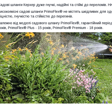
адові шланги Керхер дуже гнучкі, надійні та стійкі до переломів. Н
исокоякісні садові шланги PrimoFlex® не містять шкідливих для зд
іцністю, гнучкістю та стійкістю до перегинів.
алежно від моделі садового шлангу PrimoFlex®, гарантійний період 
оків, PrimoFlex® Plus - 15 років, PrimoFlex® Premium - 18 років.