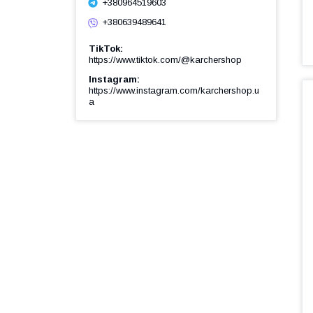
+380964519603
+380639489641
TikTok
https://www.tiktok.com/@karchershop
Instagram
https://www.instagram.com/karchershop.u
a