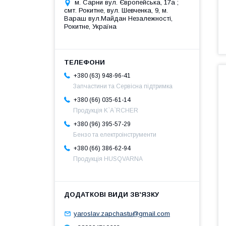
м. Сарни вул. Європейська, 17а ;
смт. Рокитне, вул. Шевченка, 9, м.
Вараш вул.Майдан Незалежності,
Рокитне, Україна
+380 (63) 948-96-41
Запчастини та Сервісна підтримка
+380 (66) 035-61-14
Продукція K`A`RCHER
+380 (96) 395-57-29
Бензо та електроінструменти
+380 (66) 386-62-94
Продукція HUSQVARNA
yaroslav.zapchastu@gmail.com