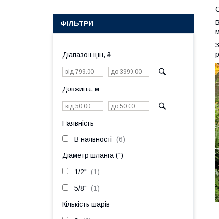
С
В
ФІЛЬТРИ
м
З
р
Діапазон цін, ₴
Довжина, м
Наявність
В наявності
6
Діаметр шланга (")
1/2"
1
5/8"
1
Кількість шарів