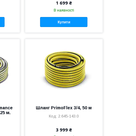
1 699 ₴
В наявності
Купити
rmance
Шланг PrimoFlex 3/4, 50 м
25 м.
2.645-143.0
3 999 ₴