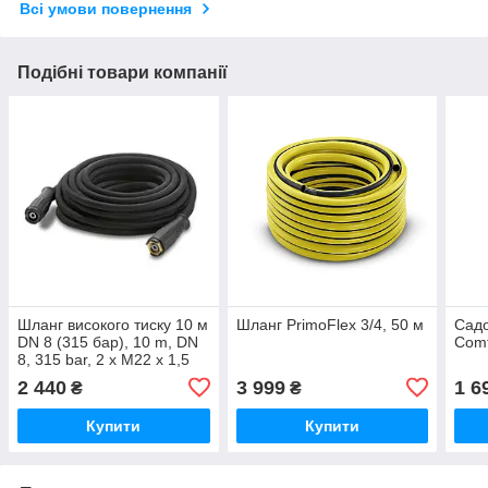
Всі умови повернення
Подібні товари компанії
Шланг високого тиску 10 м
Шланг PrimoFlex 3/4, 50 м
Садо
DN 8 (315 бар), 10 m, DN
Comf
8, 315 bar, 2 x M22 x 1,5
2 440
3 999
1 6
₴
₴
Купити
Купити