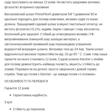
саду прослужить не менше 12 років. Не містить шкідливих речовин,
фталатів і вторинної сировини/
Високоякісний шланг PrimoFlex® діаметром 5/8 "і довжиною 50 м
ідеально підходить для поливу невеликих, великих садів та інших
ділянок. Тришаровий садовий шланг в міцної текстильної оплетці, не
містить фталатів (<0,1%), кадмію, барію і свинцю і тому абсолютно
безпечний для здоров'я. Стійкий до атмосферних впливів і УФ-
випромінювання зовнішній шар захищає матеріал, а
світлонепроникний проміжний шар перешкоджає утворенню
водоростей всередині шланга. Витримує тиск до 24 бар. Також шланг
відрізняється високою термостійкістю від -20 до 65 ° C. Саме тому наша
гарантія на нього становить 12 років. Садові шланги Kärcher з лінійки
для поливу демонструють найвищу гнучкість, міцність і стійкість до
зламів. Переваги як на долоні: просте звернення і довгий термін
служби. Тому що полив з Kärcher - це завжди полив «з головою».
ОСОБЛИВОСТІ ТА ПЕРЕВАГИ
Гарантія 12 років
Гарантована надійність
3 кулі
Стійкість до перегинів.