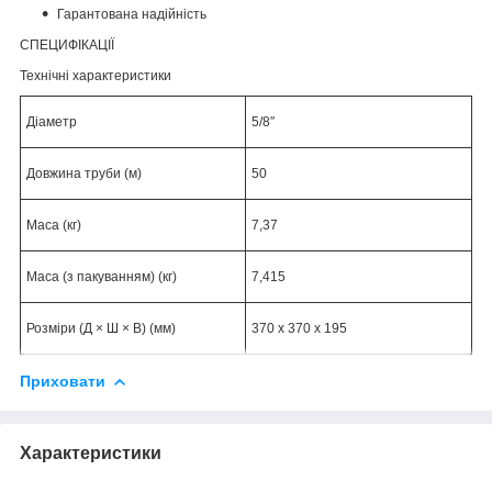
Гарантована надійність
СПЕЦИФІКАЦІЇ
Технічні характеристики
Діаметр
5/8″
Довжина труби (м)
50
Маса (кг)
7,37
Маса (з пакуванням) (кг)
7,415
Розміри (Д × Ш × В) (мм)
370 x 370 x 195
Приховати
Характеристики