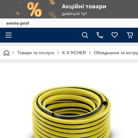
servis-prof
Товари та послуги
K`A`RCHER
Обладнання та інстр