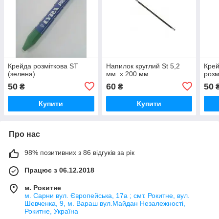
Крейда розміткова ST
Напилок круглий St 5,2
Кре
(зелена)
мм. х 200 мм.
розм
50
60
50
₴
₴
Купити
Купити
Про нас
98% позитивних з 86 відгуків за рік
Працює з 06.12.2018
м. Рокитне
м. Сарни вул. Європейська, 17а ; смт. Рокитне, вул.
Шевченка, 9, м. Вараш вул.Майдан Незалежності,
Рокитне, Україна