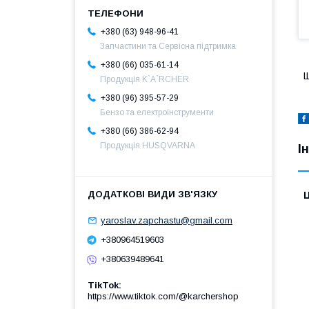
+380 (63) 948-96-41
Запчастини та Сервісна підтримка
+380 (66) 035-61-14
Щ
Продукція K`A`RCHER
+380 (96) 395-57-29
Бензо та електроінструменти
+380 (66) 386-62-94
Продукція HUSQVARNA
І
Ц
yaroslav.zapchastu@gmail.com
+380964519603
+380639489641
TikTok
https://www.tiktok.com/@karchershop