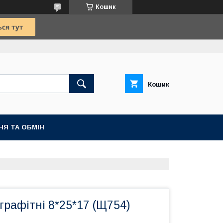
Кошик
Кошик
НЯ ТА ОБМІН
графітні 8*25*17 (Щ754)