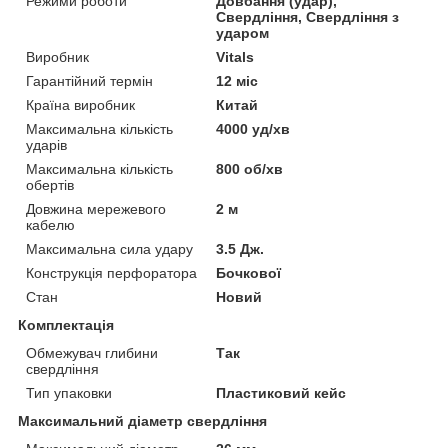
Режими роботи
Довбання (удар),
Свердління, Свердління з
ударом
Виробник
Vitals
Гарантійний термін
12 міс
Країна виробник
Китай
Максимальна кількість
4000 уд/хв
ударів
Максимальна кількість
800 об/хв
обертів
Довжина мережевого
2 м
кабелю
Максимальна сила удару
3.5 Дж.
Конструкція перфоратора
Бочкової
Стан
Новий
Комплектація
Обмежувач глибини
Так
свердління
Тип упаковки
Пластиковий кейс
Максимальний діаметр свердління