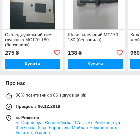
Охолоджувальний лист
Шланг масляний МС170-
Kоле
глушника МС170-180
180 (бензопила)
кар
(бензопилу)
275
138
960
₴
₴
Купити
Купити
Про нас
98% позитивних з 86 відгуків за рік
Працює з 06.12.2018
м. Рокитне
м. Сарни вул. Європейська, 17а ; смт. Рокитне, вул.
Шевченка, 9, м. Вараш вул.Майдан Незалежності,
Рокитне, Україна