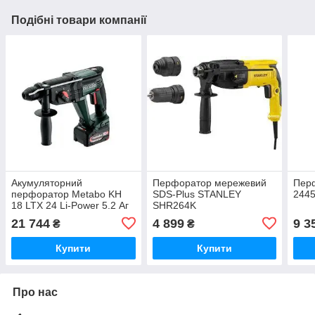
Подібні товари компанії
Акумуляторний
Перфоратор мережевий
Пер
перфоратор Metabo KH
SDS-Plus STANLEY
244
18 LTX 24 Li-Power 5.2 Аг
SHR264K
601712650
21 744
4 899
9 3
₴
₴
Купити
Купити
Про нас