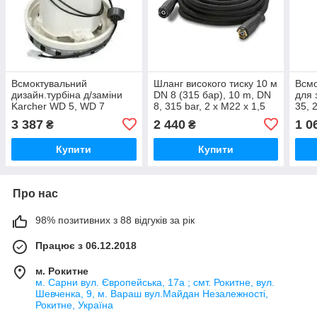
Всмоктувальний
Шланг високого тиску 10 м
Всмо
дизайн.турбіна д/заміни
DN 8 (315 бар), 10 m, DN
для 
Karcher WD 5, WD 7
8, 315 bar, 2 x M22 x 1,5
35, 
3 387
2 440
1 0
₴
₴
Купити
Купити
Про нас
98% позитивних з 88 відгуків за рік
Працює з 06.12.2018
м. Рокитне
м. Сарни вул. Європейська, 17а ; смт. Рокитне, вул.
Шевченка, 9, м. Вараш вул.Майдан Незалежності,
Рокитне, Україна