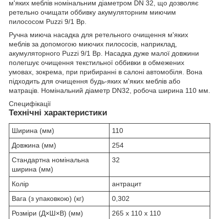
м'яких меблів номінальним діаметром DN 32, що дозволяє
ретельно очищати оббивку акумуляторним миючим
пилососом Puzzi 9/1 Bp.
Ручна миюча насадка для ретельного очищення м'яких
меблів за допомогою миючих пилососів, наприклад,
акумуляторного Puzzi 9/1 Bp. Насадка дуже малої довжини
полегшує очищення текстильної оббивки в обмежених
умовах, зокрема, при прибиранні в салоні автомобіля. Вона
підходить для очищення будь-яких м'яких меблів або
матраців. Номінальний діаметр DN32, робоча ширина 110 мм.
Специфікації
Технічні характеристики
Ширина (мм)
110
Довжина (мм)
254
Стандартна номінальна
32
ширина (мм)
Колір
антрацит
Вага (з упаковкою) (кг)
0,302
Розміри (Д×Ш×В) (мм)
265 x 110 x 110