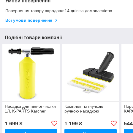
Умови повернення
Повернення товару впродовж 14 днів за домовленістю
Всі умови повернення
Подібні товари компанії
Насадка для пінної чистки
Комплект із гнучкою
Порш
1Л, K-PARTS Karcher
ручною насадкою
KAR
1 699
1 199
544
₴
₴