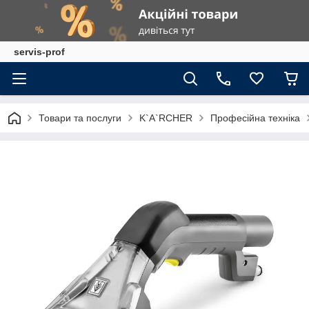
servis-prof
Товари та послуги
K`A`RCHER
Професійна техніка