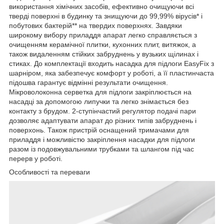
використання хімічних засобів, ефективно очищуючи всі
тверді поверхні в будинку та знищуючи до 99,99% вірусів* і
побутових бактерій** на твердих поверхнях. Завдяки
широкому вибору приладдя апарат легко справляється з
очищенням керамічної плитки, кухонних плит, витяжок, а
також видаленням стійких забруднень у вузьких щілинах і
стиках. До комплектації входить насадка для підлоги EasyFix з
шарніром, яка забезпечує комфорт у роботі, а її пластинчаста
підошва гарантує відмінні результати очищення.
Мікроволоконна серветка для підлоги закріплюється на
насадці за допомогою липучки та легко знімається без
контакту з брудом. 2-ступінчастий регулятор подачі пари
дозволяє адаптувати апарат до різних типів забруднень і
поверхонь. Також пристрій оснащений тримачами для
приладдя і можливістю закріплення насадки для підлоги
разом із подовжувальними трубками та шлангом під час
перерв у роботі.
Особливості та переваги