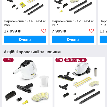
Пароочисник SC 4 EasyFix
Пароочисник SC 2 EasyFix
Паро
Iron
Plus
Plus
17 999
7 999
13 
₴
₴
Купити
Купити
Акційні пропозиції та новинки
–13%
Топ
Подарунок