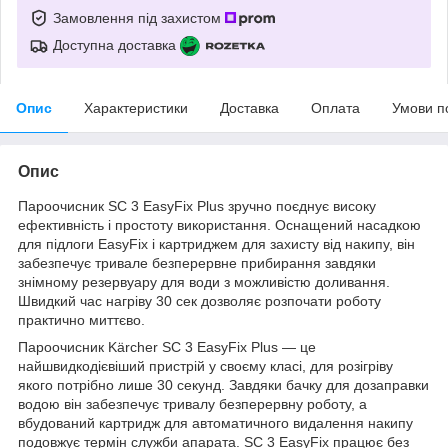
Замовлення під захистом
Доступна доставка
Опис
Характеристики
Доставка
Оплата
Умови п
Опис
Пароочисник SC 3 EasyFix Plus зручно поєднує високу
ефективність і простоту використання. Оснащений насадкою
для підлоги EasyFix і картриджем для захисту від накипу, він
забезпечує тривале безперервне прибирання завдяки
знімному резервуару для води з можливістю доливання.
Швидкий час нагріву 30 сек дозволяє розпочати роботу
практично миттєво.
Пароочисник Kärcher SC 3 EasyFix Plus — це
найшвидкодієвіший пристрій у своєму класі, для розігріву
якого потрібно лише 30 секунд. Завдяки бачку для дозаправки
водою він забезпечує тривалу безперервну роботу, а
вбудований картридж для автоматичного видалення накипу
подовжує термін служби апарата. SC 3 EasyFix працює без