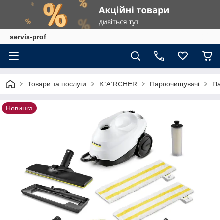
servis-prof
Товари та послуги
K`A`RCHER
Пароочищувачі
Па
Новинка