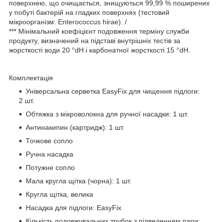
поверхнею, що очищається, знищуються 99,99 % поширених
у побуті бактерій на гладких поверхнях (тестовий
мікроорганізм: Enterococcus hirae). /
*** Мінімальний коефіцієнт подовження терміну служби
продукту, визначений на підставі внутрішніх тестів за
жорсткості води 20 °dH і карбонатної жорсткості 15 °dH.
Комплектація
Універсальна серветка EasyFix для чищення підлоги:
2 шт.
Обтяжка з мікроволокна для ручної насадки: 1 шт.
Антинакипин (картридж): 1 шт.
Точкове сопло
Ручна насадка
Потужне сопло
Мала кругла щітка (чорна): 1 шт.
Кругла щітка, велика
Насадка для підлоги: EasyFix
Кількість подовжувальних трубок з підведенням пари: