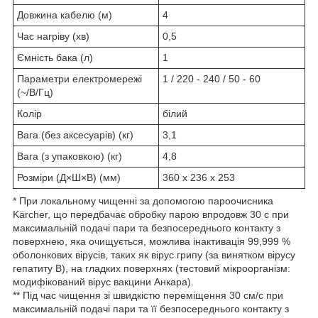
Довжина кабелю (м)
4
Час нагріву (хв)
0,5
Ємність бака (л)
1
Параметри електромережі
1 / 220 - 240 / 50 - 60
(~/В/Гц)
Колір
білий
Вага (без аксесуарів) (кг)
3,1
Вага (з упаковкою) (кг)
4,8
Розміри (Д×Ш×В) (мм)
360 x 236 x 253
* При локальному чищенні за допомогою пароочисника
Kärcher, що передбачає обробку парою впродовж 30 с при
максимальній подачі пари та безпосереднього контакту з
поверхнею, яка очищується, можлива інактивація 99,999 %
оболонкових вірусів, таких як вірус грипу (за винятком вірусу
гепатиту B), на гладких поверхнях (тестовий мікроорганізм:
модифікований вірус вакцини Анкара).
** Під час чищення зі швидкістю переміщення 30 см/с при
максимальній подачі пари та її безпосереднього контакту з