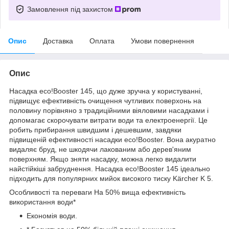
Замовлення під захистом
Опис
Доставка
Оплата
Умови повернення
Опис
Насадка eco!Booster 145, що дуже зручна у користуванні,
підвищує ефективність очищення чутливих поверхонь на
половину порівняно з традиційними віяловими насадками і
допомагає скорочувати витрати води та електроенергії. Це
робить прибирання швидшим і дешевшим, завдяки
підвищеній ефективності насадки eco!Booster. Вона акуратно
видаляє бруд, не шкодячи лакованим або дерев'яним
поверхням. Якщо зняти насадку, можна легко видалити
найстійкіші забруднення. Насадка eco!Booster 145 ідеально
підходить для популярних мийок високого тиску Kärcher K 5.
Особливості та переваги На 50% вища ефективність
використання води*
Економія води.