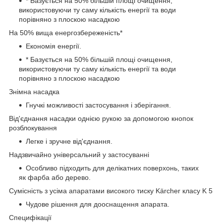
* Базується на 50% більшій площі очищення,
використовуючи ту саму кількість енергії та води
порівняно з плоскою насадкою
На 50% вища енергозбереженість*
Економія енергії.
* Базується на 50% більшій площі очищення,
використовуючи ту саму кількість енергії та води
порівняно з плоскою насадкою
Знімна насадка
Гнучкі можливості застосування і зберігання.
Від'єднання насадки однією рукою за допомогою кнопок
розблокування
Легке і зручне від'єднання.
Надзвичайно універсальний у застосуванні
Особливо підходить для делікатних поверхонь, таких
як фарба або дерево.
Сумісність з усіма апаратами високого тиску Kärcher класу K 5
Чудове рішення для дооснащення апарата.
Специфікації