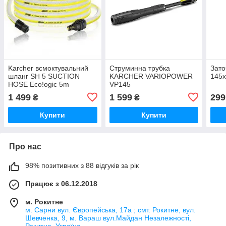
Karcher всмоктувальний
Струминна трубка
Зат
шланг SH 5 SUCTION
KARCHER VARIOPOWER
145x
HOSE Eco!ogic 5m
VP145
1 499
1 599
299
₴
₴
Купити
Купити
Про нас
98% позитивних з 88 відгуків за рік
Працює з 06.12.2018
м. Рокитне
м. Сарни вул. Європейська, 17а ; смт. Рокитне, вул.
Шевченка, 9, м. Вараш вул.Майдан Незалежності,
Рокитне, Україна