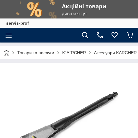
servis-prof
Товари та послуги
K`A`RCHER
Аксесуари KARCHER