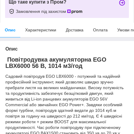
Що таке купити з Пром?
Замовлення під захистом
Опис
Характеристики
Доставка
Оплата
Умови п
Опис
Повітродувка акумуляторна EGO
LBX6000 56 В, 1014 м3/год
Садовий повітродув EGO LBX6000 - потужний та надійний
професійний інструмент, який дозволяє швидко зручно
прибрати листя на великих майданчиках. Високу потужність
та продуктивність забезпечує безщітковий двигун, який
живиться від Li-ion ранцевих акумуляторів EGO 56V
Commercial або звичайних EGO Power+. Завдяки особливій
формі турбіни, повітродув здатний видати до 1014 куб.м
повітря за годину на швидкості до 212 км/год. Є 4 швидкісні
режими роботи + режим BOOST для максимальної
продуктивності. Час роботи повітродуву при підключеному
акумуляторі EGO BAX1500 становить від 350 хв до 70 хв у