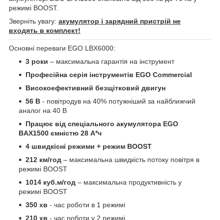
режимі BOOST.
Зверніть увагу:
акумулятор і зарядний пристрій не
входять в комплект!
Основні переваги EGO LBX6000:
3 роки
– максимальна гарантія на інструмент
Професійна серія інструментів EGO Commercial
Високоефективний безщітковий двигун
56 В
- повітродув на 40% потужніший за найближчий
аналог на 40 В
Працює від спеціального акумулятора EGO
BAX1500 ємністю 28 А*ч
4 швидкісні режими + режим BOOST
212 км/год
– максимальна швидкість потоку повітря в
режимі BOOST
1014 куб.м/год
– максимальна продуктивність у
режимі BOOST
350 хв
- час роботи в 1 режимі
210 хв
- час роботи у 2 режимі