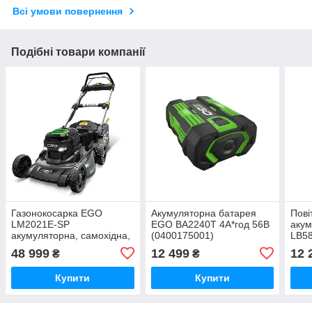
Всі умови повернення
Подібні товари компанії
Газонокосарка EGO
Акумуляторна батарея
Пові
LM2021E-SP
EGO BA2240T 4А*год 56В
аку
акумуляторна, самохідна,
(0400175001)
LB58
56 В, 50 см (0500014008)
48 999
12 499
12 
₴
₴
Купити
Купити