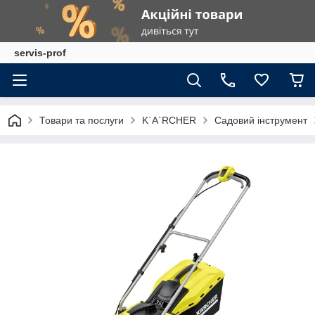
servis-prof
Товари та послуги
K`A`RCHER
Садовий інструмент