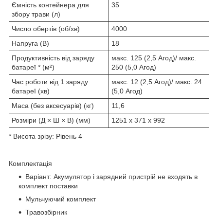
Ємність контейнера для
35
збору трави (л)
Число обертів (об/хв)
4000
Напруга (В)
18
Продуктивність від заряду
макс. 125 (2,5 Aгод)/ макс.
батареї * (м²)
250 (5,0 Aгод)
Час роботи від 1 заряду
макс. 12 (2,5 Aгод)/ макс. 24
батареї (хв)
(5,0 Aгод)
Маса (без аксесуарів) (кг)
11,6
Розміри (Д × Ш × В) (мм)
1251 x 371 x 992
* Висота зрізу: Рівень 4
Комплектація
Варіант: Акумулятор і зарядний пристрій не входять в
комплект поставки
Мульчуючий комплект
Травозбірник