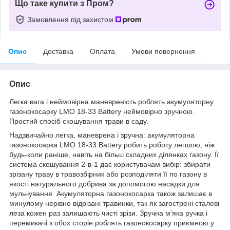
Що таке купити з Пром?
Замовлення під захистом
Опис
Доставка
Оплата
Умови повернення
Опис
Легка вага і неймовірна маневреність роблять акумуляторну
газонокосарку LMO 18-33 Battery неймовірно зручною.
Простий спосіб скошування трави в саду.
Надзвичайно легка, маневрена і зручна: акумуляторна
газонокосарка LMO 18-33 Battery робить роботу легшою, ніж
будь-коли раніше, навіть на більш складних ділянках газону. Її
система скошування 2-в-1 дає користувачам вибір: збирати
зрізану траву в травозбірник або розподіляти її по газону в
якості натурального добрива за допомогою насадки для
мульчування. Акумуляторна газонокосарка також залишає в
минулому нерівно відрізані травинки, так як загострені сталеві
леза кожен раз залишають чисті зрізи. Зручна м'яка ручка і
перемикачі з обох сторін роблять газонокосарку приємною у