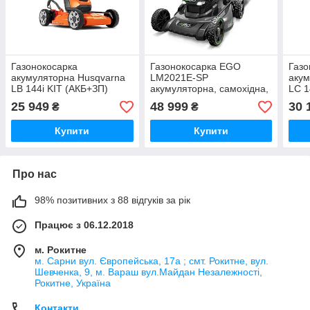
Газонокосарка
Газонокосарка EGO
Газо
акумуляторна Husqvarna
LM2021E-SP
акум
LB 144i KIT (АКБ+ЗП)
акумуляторна, самохідна,
LC 1
56 В, 50 см (0500014008)
25 949
48 999
30 
₴
₴
Купити
Купити
Про нас
98% позитивних з 88 відгуків за рік
Працює з 06.12.2018
м. Рокитне
м. Сарни вул. Європейська, 17а ; смт. Рокитне, вул.
Шевченка, 9, м. Вараш вул.Майдан Незалежності,
Рокитне, Україна
Контакти