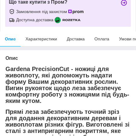
Що таке купити з Пром?
Замовлення під захистом
Доступна доставка
Опис
Характеристики
Доставка
Оплата
Умови п
Опис
Gardena PrecisionCut
- ножиці для
живоплоту, які допоможуть надати
форму Вашим декоративних рослин.
Вигин рукояток щодо леза забезпечує
комфортну роботу з ножицями під будь-
яким кутом.
Прямі леза забезпечують
точний зріз
для додання декоративним деревам і
живоплотам різних фігур. Виготовлені зі
сталі з
антипригарним покриттям
,
яке