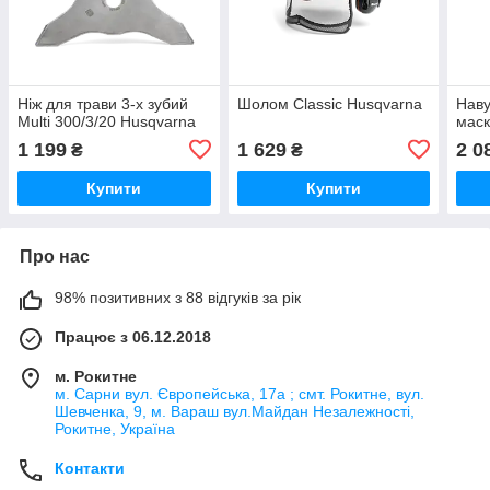
Ніж для трави 3-х зубий
Шолом Classic Husqvarna
Наву
Multi 300/3/20 Husqvarna
маск
1 199
1 629
2 0
₴
₴
Купити
Купити
Про нас
98% позитивних з 88 відгуків за рік
Працює з 06.12.2018
м. Рокитне
м. Сарни вул. Європейська, 17а ; смт. Рокитне, вул.
Шевченка, 9, м. Вараш вул.Майдан Незалежності,
Рокитне, Україна
Контакти