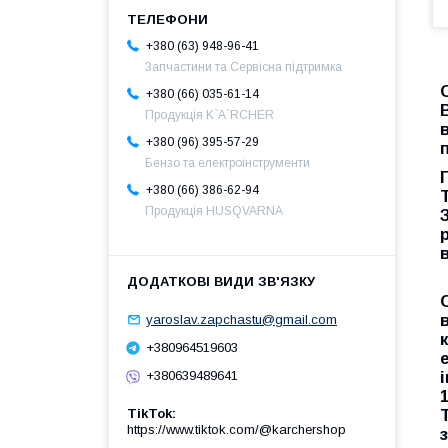
+380 (63) 948-96-41
Запчастини та Сервісна підтримка
+380 (66) 035-61-14
Продукція K`A`RCHER
+380 (96) 395-57-29
Бензо та електроінструменти
+380 (66) 386-62-94
Продукція HUSQVARNA
yaroslav.zapchastu@gmail.com
+380964519603
+380639489641
TikTok
https://www.tiktok.com/@karchershop