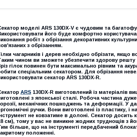
Секатор моделі ARS 130DX-V є чудовим та багатоф
Використовувати його буде комфортно користувача
виконання робіт з обрізання декоративних культурних
пов'язаних з обрізанням.
Гілки чагарників і дерев необхідно обрізати, якщо в
Таким чином ви зможете убезпечити здорову решту р
Зріз гілок повинен бути максимально рівним та аку
робити спеціальним секатором. Для обрізання неве
використовувати секатор
ARS 130DX-R
.
Секатор
ARS
130DX-R
виготовлений із матеріалів вищ
виготовлені з японської сталі. Робоча частина дуже
корозії, механічних пошкоджень та деформації. У да
ергономічні ручки. Вони виготовлені із пластику, і н
інструмент не ковзатиме в долоні. Секатор досить 
18 см), тому у вас не виникне жодних труднощів з й
Тим більше, що на інструменті передбачений блокат
закритому положенні.