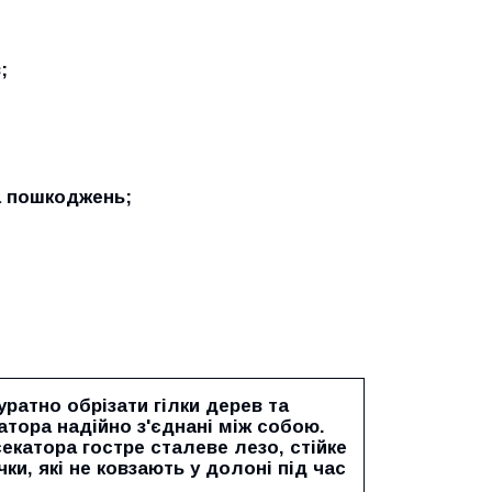
;
та пошкоджень;
ратно обрізати гілки дерев та
атора надійно з'єднані між собою.
секатора гостре сталеве лезо, стійке
ки, які не ковзають у долоні під час