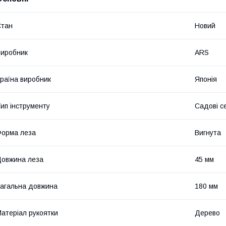
Стан
Новий
иробник
ARS
раїна виробник
Японія
ип інструменту
Садові с
орма леза
Вигнута
овжина леза
45 мм
агальна довжина
180 мм
атеріал рукоятки
Дерево