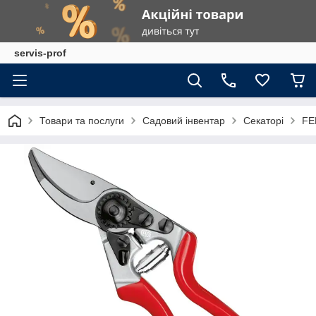
servis-prof
Товари та послуги
Садовий інвентар
Секаторі
FE