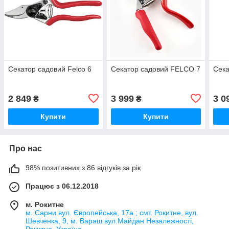
Секатор садовий Felco 6
Секатор садовий FELCO 7
Сека
2 849
3 999
3 0
₴
₴
Купити
Купити
Про нас
98% позитивних з 86 відгуків за рік
Працює з 06.12.2018
м. Рокитне
м. Сарни вул. Європейська, 17а ; смт. Рокитне, вул.
Шевченка, 9, м. Вараш вул.Майдан Незалежності,
Рокитне, Україна