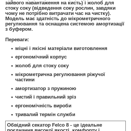
зайвого навантаження на кисть) і жолоб для
стоку соку (відведення соку рослин, завдяки
чому не потрібно витрачати час на чистку).
Модель має здатність до мікрометричного
регулювання та оснащена системою амортизації
з буфером.
Переваги
:
міцні і якісні матеріали виготовлення
ергономічний корпус
жолоб для стоку соку
мікрометрична регулювання ріжучої
частини
амортизатор з пружиною
чистий і правильний зріз
ергономічність вироби
тривалий термін служби
Обвідний секатор Felco 8
- це ідеальне
поєднання високої якості, комфорту і