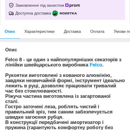
Замовлення під захистом
Доступна доставка
Опис
Характеристики
Доставка
Оплата
Умови п
Опис
Felco 8
- це один з найпопулярніших секаторів з
лінійки швейцарського виробника
Felco
.
Рукоятки виготовлені з кованого алюмінію,
завдяки незвичайній формі, інструмент ідеально
лежить в руці, дозволяє працювати тривалий
час без стомлюваності.
Ріжуча частина виготовлена ​​із загартованої
сталі.
Гостро заточені леза, роблять чистий і
правильний зріз, тим самим забезпечується
швидке загоєння рубця.
В конструкції передбачені амортизатор і
пружина (гарантують комфортну роботу без