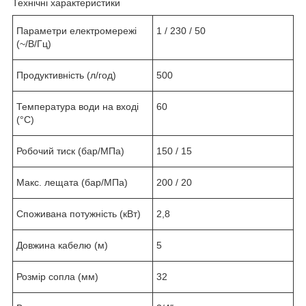
Технічні характеристики
Параметри електромережі
1 / 230 / 50
(~/В/Гц)
Продуктивність (л/год)
500
Температура води на вході
60
(°C)
Робочий тиск (бар/МПа)
150 / 15
Макс. лещата (бар/МПа)
200 / 20
Споживана потужність (кВт)
2,8
Довжина кабелю (м)
5
Розмір сопла (мм)
32