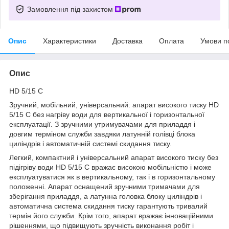
Замовлення під захистом
Опис
Характеристики
Доставка
Оплата
Умови п
Опис
HD 5/15 C
Зручний, мобільний, універсальний: апарат високого тиску HD
5/15 C без нагріву води для вертикальної і горизонтальної
експлуатації. З зручними утримувачами для приладдя і
довгим терміном служби завдяки латунній голівці блока
циліндрів і автоматичній системі скидання тиску.
Легкий, компактний і універсальний апарат високого тиску без
підігріву води HD 5/15 C вражає високою мобільністю і може
експлуатуватися як в вертикальному, так і в горизонтальному
положенні. Апарат оснащений зручними тримачами для
зберігання приладдя, а латунна головка блоку циліндрів і
автоматична система скидання тиску гарантують тривалий
термін його служби. Крім того, апарат вражає інноваційними
рішеннями, що підвищують зручність виконання робіт і