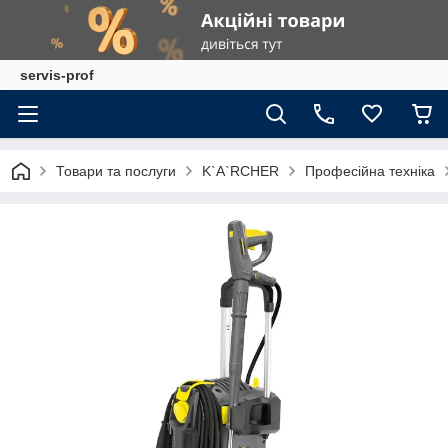
servis-prof
Товари та послуги
K`A`RCHER
Професійна техніка