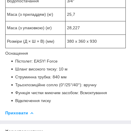
Водопостачання
3/4″
Маса (з приладдям) (кг)
25,7
Маса (з упаковкою) (кг)
28,227
Розміри (Д × Ш × В) (мм)
380 x 360 x 930
Оснащення
Пістолет: EASY! Force
Шланг високого тиску: 10 м
Струминна трубка: 840 мм
Трьохпозиційне сопло (0°/25°/40°): вручну
Функція чистки миючим засобом: Всмоктування
Відключення тиску
Приховати