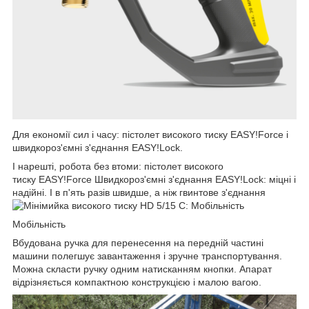
Для економії сил і часу: пістолет високого тиску EASY!Force і
швидкороз'ємні з'єднання EASY!Lock.
І нарешті, робота без втоми: пістолет високого
тиску EASY!Force Швидкороз'ємні з'єднання EASY!Lock: міцні і
надійні. І в п'ять разів швидше, а ніж гвинтове з'єднання
Мобільність
Вбудована ручка для перенесення на передній частині
машини полегшує завантаження і зручне транспортування.
Можна скласти ручку одним натисканням кнопки. Апарат
відрізняється компактною конструкцією і малою вагою.