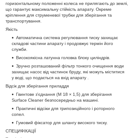
горизонтальному положенні колеса не прилягають до землі,
що гарантує максимальну стійкість апарату. Окреме
кріплення для струменевої трубки для зберігання та
транспортування.
Якість
Автоматична система регулювання тиску захищає
складові частини апарату і продовжує термін його
служби.
Високоякісна латунна головка блоку циліндрів.
Зручно розташований фільтр тонкого очищення води
захищає насос від частинок бруду, які можуть міститися
у воді, що подається на вхід апарату .
Відсік для зберігання приладдя
Гвинтове з'єднання (M 18 × 1,5) для зберігання
Surface Cleaner безпосередньо на машині.
Практичні відсіки для трипозиційного і роторного
сопел.
Гумовий фіксатор для шлангу високого тиску.
СПЕЦИФІКАЦІЇ