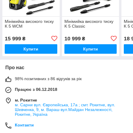
Мінімийка високого тиску
Мінімийка високого тиску
Міні
K 5 WCM
K 5 Classic
K 5 
15 999
10 999
18 
₴
₴
Купити
Купити
Про нас
98% позитивних з 86 відгуків за рік
Працює з 06.12.2018
м. Рокитне
м. Сарни вул. Європейська, 17а ; смт. Рокитне, вул.
Шевченка, 9, м. Вараш вул.Майдан Незалежності,
Рокитне, Україна
Контакти