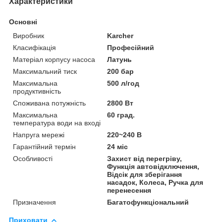
Характеристики
Основні
Виробник
Karcher
Класифікація
Професійний
Матеріал корпусу насоса
Латунь
Максимальний тиск
200 бар
Максимальна
500 л/год
продуктивність
Споживана потужність
2800 Вт
Максимальна
60 град.
температура води на вході
Напруга мережі
220~240 В
Гарантійний термін
24 міс
Особливості
Захист від перегріву,
Функція автовідключення,
Відсік для зберігання
насадок, Колеса, Ручка для
перенесення
Призначення
Багатофункціональний
Приховати