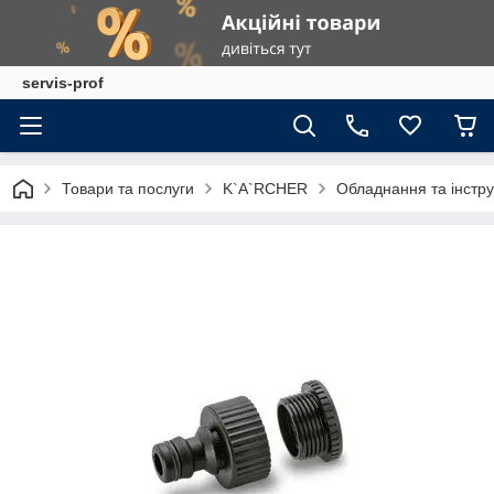
servis-prof
Товари та послуги
K`A`RCHER
Обладнання та інстр