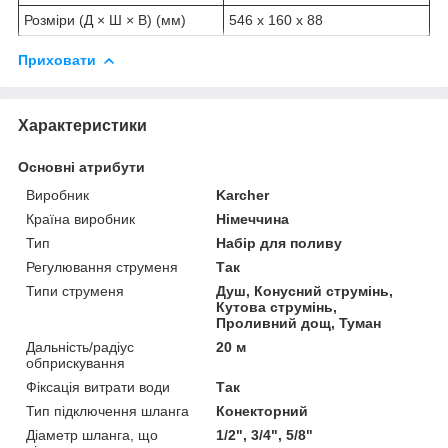
Розміри (Д × Ш × В) (мм)
546 x 160 x 88
Приховати
Характеристики
Основні атрибути
Виробник
Karcher
Країна виробник
Німеччина
Тип
Набір для поливу
Регулювання струменя
Так
Типи струменя
Душ, Конусний струмінь,
Кутова струмінь,
Проливний дощ, Туман
Дальність/радіус
20 м
обприскування
Фіксація витрати води
Так
Тип підключення шланга
Конекторний
Діаметр шланга, що
1/2", 3/4", 5/8"