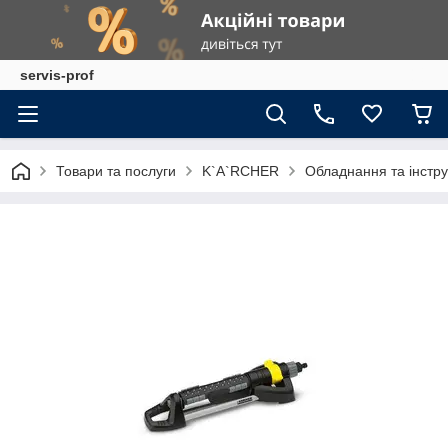
servis-prof
Товари та послуги
K`A`RCHER
Обладнання та інстр