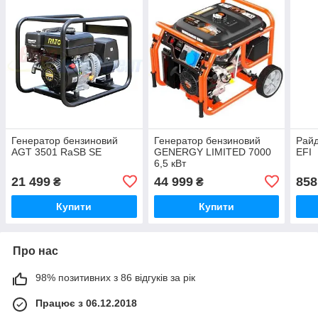
Генератор бензиновий
Генератор бензиновий
Райд
AGT 3501 RaSB SE
GENERGY LIMITED 7000
EFI
6,5 кВт
21 499
44 999
858
₴
₴
Купити
Купити
Про нас
98% позитивних з 86 відгуків за рік
Працює з 06.12.2018