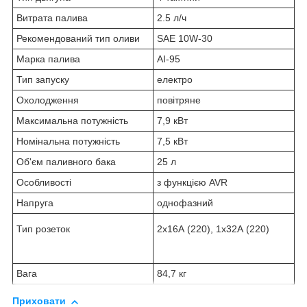
Витрата палива
2.5 л/ч
Рекомендований тип оливи
SAE 10W-30
Марка палива
АІ-95
Тип запуску
електро
Охолодження
повітряне
Максимальна потужність
7,9 кВт
Номінальна потужність
7,5 кВт
Об'єм паливного бака
25 л
Особливості
з функцією AVR
Напруга
однофазний
Тип розеток
2х16А (220), 1х32А (220)
Вага
84,7 кг
Приховати