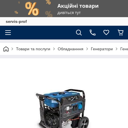
servis-prof
Товари та послуги
Обладнанння
Генератори
Ген