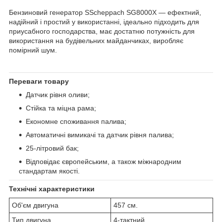
Бензиновий генератор SScheppach SG8000Х — ефектний,
надійний і простий у використанні, ідеально підходить для
приусабного господарства, має достатню потужність для
використання на будівельних майданчиках, виробляє
помірний шум.
Переваги товару
Датчик рівня оливи;
Стійка та міцна рама;
Економне споживання палива;
Автоматичні вимикачі та датчик рівня палива;
25-літровий бак;
Відповідає європейським, а також міжнародним
стандартам якості.
Технічні характеристики
Об'єм двигуна
457 см.
Тип двигуна
4-тактний