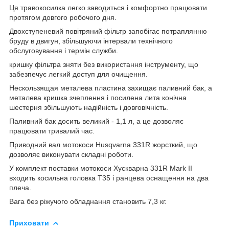
Ця травокосилка легко заводиться і комфортно працювати
протягом довгого робочого дня.
Двохступеневий повітряний фільтр запобігає потраплянню
бруду в двигун, збільшуючи інтервали технічного
обслуговування і термін служби.
кришку фільтра зняти без використання інструменту, що
забезпечує легкий доступ для очищення.
Нескользящая металева пластина захищає паливний бак, а
металева кришка зчеплення і посилена лита конічна
шестерня збільшують надійність і довговічність.
Паливний бак досить великий - 1,1 л, а це дозволяє
працювати тривалий час.
Приводний вал мотокоси Husqvarna 331R жорсткий, що
дозволяє виконувати складні роботи.
У комплект поставки мотокоси Хускварна 331R Mark II
входить косильна головка T35 і ранцева оснащення на два
плеча.
Вага без ріжучого обладнання становить 7,3 кг.
Приховати