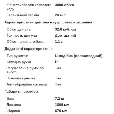
Кількість обертів холостого
3000 об/хв
ходу
Гарантійний термін
24 міс
Характеристики двигуна внутрішнього згоряння
Об'єм двигуна
32.6 куб. см
Тактность двигуна
Двотактний
Об'єм паливного бака
1.1 л
Додаткові характеристики
Тип рукоятки
U-подібна (велосипедний)
Складна ручка
Ні
Регулювання ручки по
Так
висоті
Плечовий ремінь
Так
Антивібраційна система
Так
Габаритні розміри
Вага
7.2 кг
Довжина
1800 мм
Ширина
670 мм