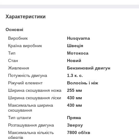
Характеристики
Основні
Виробник
Husqvarna
Країна виробник
Швеція
Тип
Мотокоса
Стан
Новий
Живлення
Бензиновий двигун
Потужність двигуна
1.3 к. с.
Ріжучий елемент
Волосінь і ніж
Ширина скошування ножа
255 мм
Ширина скошування ліски
430 мм
Максимальна ширина
430 мм
скошування
Тип штанги
Пряма
Розташування двигуна
Зверху
Максимальна кількість
7800 об/хв
обертів