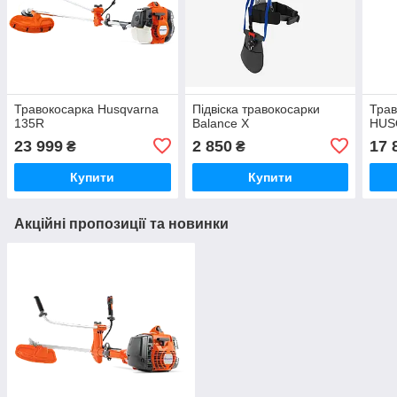
Травокосарка Husqvarna
Підвіска травокосарки
Трав
135R
Balance X
HUS
23 999
2 850
17 
₴
₴
Купити
Купити
Акційні пропозиції та новинки