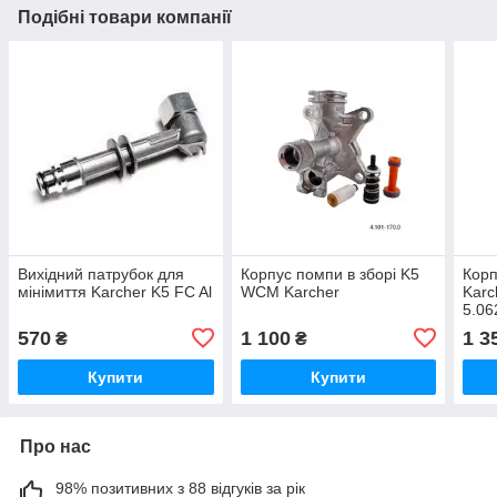
Подібні товари компанії
Вихідний патрубок для
Корпус помпи в зборі K5
Корп
мінімиття Karcher K5 FC Al
WCM Karcher
Karc
5.06
570
1 100
1 3
₴
₴
Купити
Купити
Про нас
98% позитивних з 88 відгуків за рік