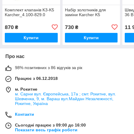
Комплект клапанів K3-K5
Набір золотників для
Швид
Karcher_4.100-829.0
заміни Karcher K5
36 В
870
730
11 
₴
₴
Купити
Купити
Про нас
98% позитивних з 86 відгуків за рік
Працює з 06.12.2018
м. Рокитне
м. Сарни вул. Європейська, 17а ; смт. Рокитне, вул.
Шевченка, 9, м. Вараш вул.Майдан Незалежності,
Рокитне, Україна
Контакти
Сьогодні працює з 09:00 до 16:00
Показати весь графік роботи