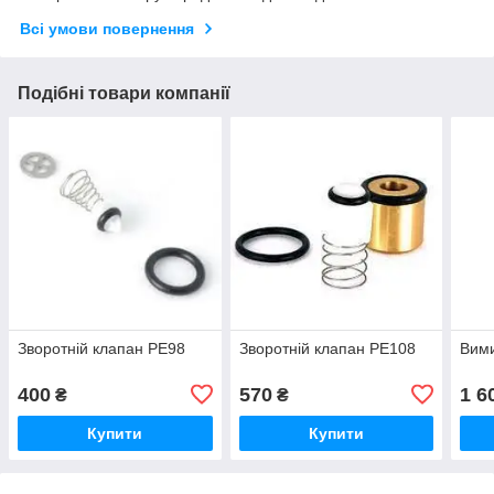
Всі умови повернення
Подібні товари компанії
Зворотній клапан РЕ98
Зворотній клапан РЕ108
Вим
400
570
1 6
₴
₴
Купити
Купити