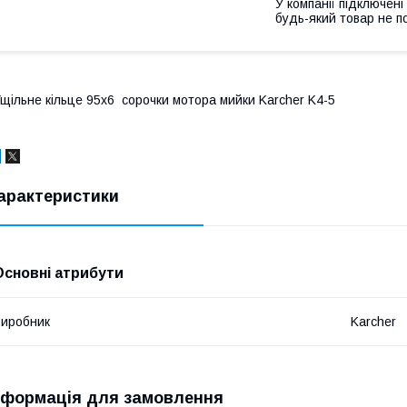
У компанії підключені
будь-який товар не п
щільне кільце 95x6 сорочки мотора мийки Karcher K4-5
арактеристики
Основні атрибути
иробник
Karcher
нформація для замовлення