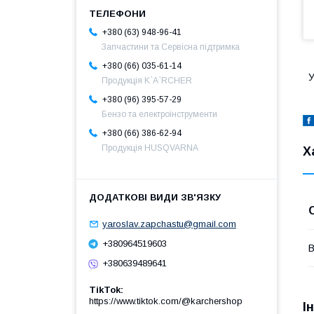
+380 (63) 948-96-41
Запчастини та Сервісна підтримка
+380 (66) 035-61-14
У
Продукція K`A`RCHER
+380 (96) 395-57-29
Бензо та електроінструменти
+380 (66) 386-62-94
Продукція HUSQVARNA
Х
yaroslav.zapchastu@gmail.com
+380964519603
В
+380639489641
TikTok
https://www.tiktok.com/@karchershop
І