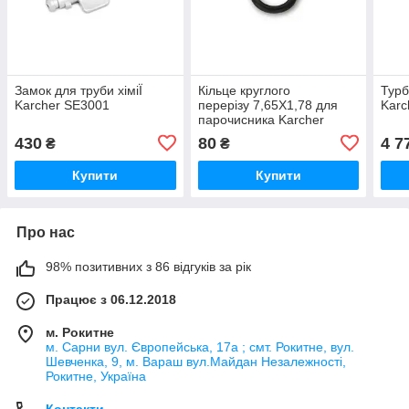
Замок для труби хіміЇ
Кільце круглого
Турб
Karcher SE3001
перерізу 7,65X1,78 для
Kar
парочисника Karcher
430
80
4 7
₴
₴
Купити
Купити
Про нас
98% позитивних з 86 відгуків за рік
Працює з 06.12.2018
м. Рокитне
м. Сарни вул. Європейська, 17а ; смт. Рокитне, вул.
Шевченка, 9, м. Вараш вул.Майдан Незалежності,
Рокитне, Україна
Контакти