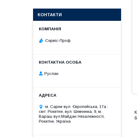
КОНТАКТИ
Сервіс-Проф
Руслан
м. Сарни вул. Європейська, 17а ;
смт. Рокитне, вул. Шевченка, 9, м.
К
Вараш вул.Майдан Незалежності,
б
Рокитне, Україна