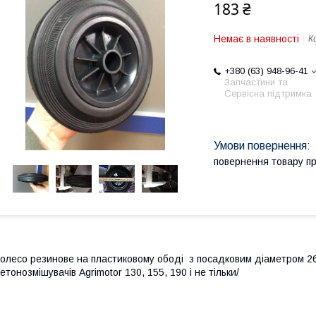
183 ₴
Немає в наявності
К
+380 (63) 948-96-41
Запчастини та
Сервісна підтримка
повернення товару п
олесо резинове на пластиковому ободі з посадковим діаметром 26
етонозмішувачів Agrimotor 130, 155, 190 і не тільки/