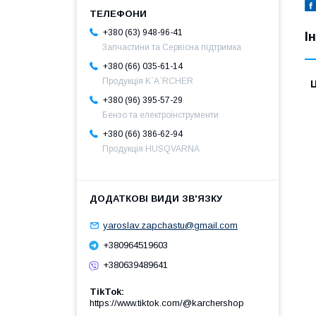
+380 (63) 948-96-41
І
Запчастини та Сервісна підтримка
+380 (66) 035-61-14
Продукція K`A`RCHER
Ц
+380 (96) 395-57-29
Бензо та електроінструменти
+380 (66) 386-62-94
Продукція HUSQVARNA
yaroslav.zapchastu@gmail.com
+380964519603
+380639489641
TikTok
https://www.tiktok.com/@karchershop