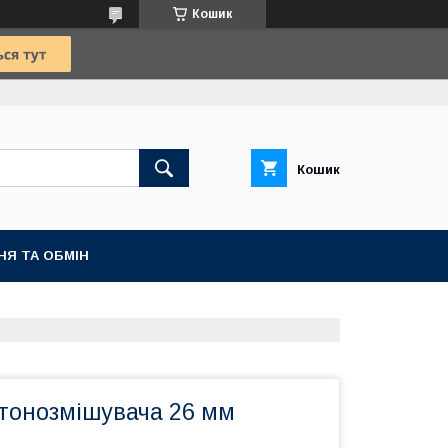
Кошик
Кошик
НЯ ТА ОБМІН
етонозмішувача 26 мм