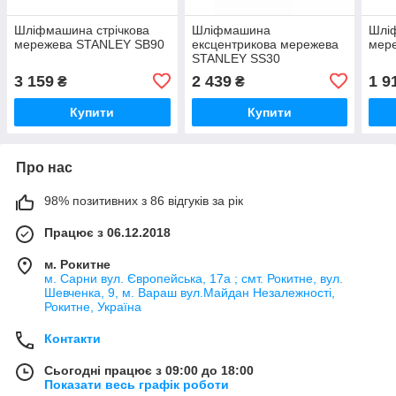
Шліфмашина стрічкова
Шліфмашина
Шлі
мережева STANLEY SB90
ексцентрикова мережева
мер
STANLEY SS30
3 159
2 439
1 9
₴
₴
Купити
Купити
Про нас
98% позитивних з 86 відгуків за рік
Працює з 06.12.2018
м. Рокитне
м. Сарни вул. Європейська, 17а ; смт. Рокитне, вул.
Шевченка, 9, м. Вараш вул.Майдан Незалежності,
Рокитне, Україна
Контакти
Сьогодні працює з 09:00 до 18:00
Показати весь графік роботи