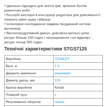
• Ідеально підходить для зняття іржі, зрізання болтів,
ремонтних робіт.
• Косозубі шестерні в конструкції редуктора для довговічності,
низького рівня шуму і вібрації.
• Інтенсивне охолодження завдяки продуманій системі
вентиляції.
• Високопродуктивний двигун, довговічні вугільні щітки -
ресурс більше 150 годин і напрацювання «на відмову» -
ресурс понад 300 годин.
Технічні характеристики STGS7125
Виробник
STANLEY
Вага, кг
1.9
Джерело живлення
мережеве
Діаметр диска, мм
125
Країна-виробник
Китай
Плавний пуск
є
Регулювання оборотів
немає