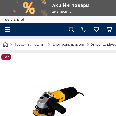
servis-prof
Товари та послуги
Електроінструмент
Углові шліфув
Топ