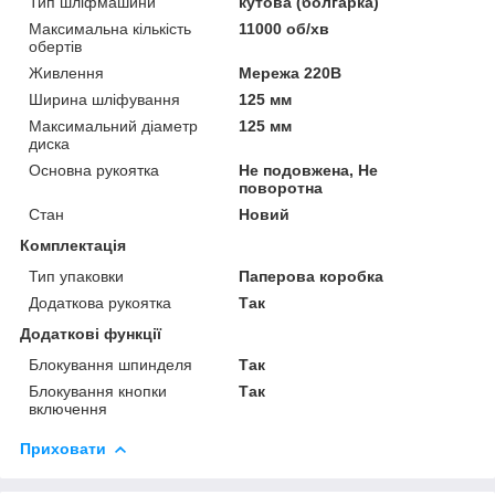
Тип шліфмашини
кутова (болгарка)
Максимальна кількість
11000 об/хв
обертів
Живлення
Мережа 220В
Ширина шліфування
125 мм
Максимальний діаметр
125 мм
диска
Основна рукоятка
Не подовжена, Не
поворотна
Стан
Новий
Комплектація
Тип упаковки
Паперова коробка
Додаткова рукоятка
Так
Додаткові функції
Блокування шпинделя
Так
Блокування кнопки
Так
включення
Приховати