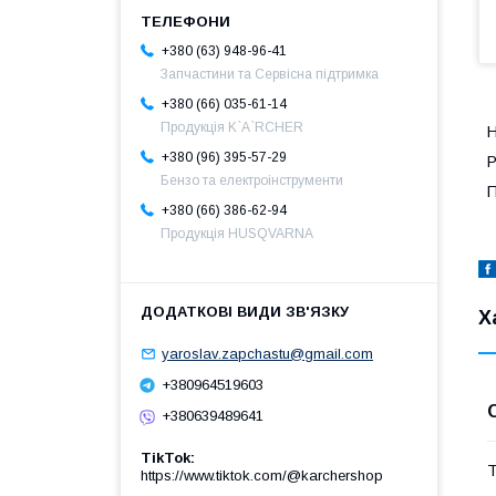
+380 (63) 948-96-41
Запчастини та Сервісна підтримка
+380 (66) 035-61-14
Продукція K`A`RCHER
Н
+380 (96) 395-57-29
Р
Бензо та електроінструменти
П
+380 (66) 386-62-94
Продукція HUSQVARNA
Х
yaroslav.zapchastu@gmail.com
+380964519603
+380639489641
TikTok
Т
https://www.tiktok.com/@karchershop