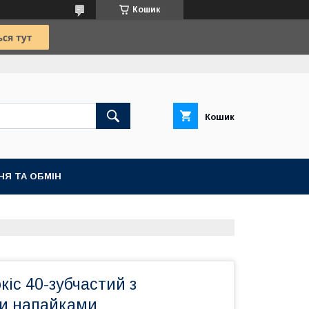
Кошик
Кошик
НЯ ТА ОБМІН
кіс 40-зубчастий з
и напайками