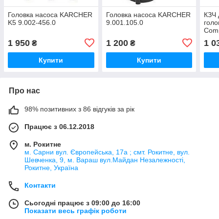
Головка насоса KARCHER
Головка насоса KARCHER
КЗЧ 
K5 9.002-456.0
9.001.105.0
голо
Comp
1 950
1 200
1 0
₴
₴
Купити
Купити
Про нас
98% позитивних з 86 відгуків за рік
Працює з 06.12.2018
м. Рокитне
м. Сарни вул. Європейська, 17а ; смт. Рокитне, вул.
Шевченка, 9, м. Вараш вул.Майдан Незалежності,
Рокитне, Україна
Контакти
Сьогодні працює з 09:00 до 16:00
Показати весь графік роботи