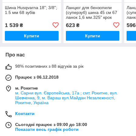
Шина Husqvarna 18"; 3/8";
Ланцюг для бензопили
Ланц
1.5 мм 68 зубів
(суперзуб) шина 45 см 67
(суп
ланок 1,6 мм.325" крок
ланк
1 539
623
596
₴
₴
Купити
Купити
Про нас
98% позитивних з 88 відгуків за рік
Працює з 06.12.2018
м. Рокитне
м. Сарни вул. Європейська, 17а ; смт. Рокитне, вул.
Шевченка, 9, м. Вараш вул.Майдан Незалежності,
Рокитне, Україна
Контакти
Сьогодні працює з 09:00 до 18:00
Показати весь графік роботи