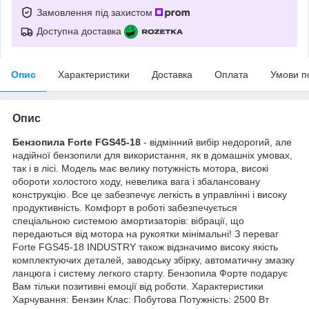
Замовлення під захистом
Доступна доставка
Опис
Характеристики
Доставка
Оплата
Умови п
Опис
Бензопила Forte FGS45-18
- відмінний вибір недорогий, але
надійної бензопили для використання, як в домашніх умовах,
так і в лісі. Модель має велику потужність мотора, високі
обороти холостого ходу, невелика вага і збалансовану
конструкцію. Все це забезпечує легкість в управлінні і високу
продуктивність. Комфорт в роботі забезпечується
спеціальною системою амортизаторів: вібрації, що
передаються від мотора на рукоятки мінімальні! З переваг
Forte FGS45-18 INDUSTRY також відзначимо високу якість
комплектуючих деталей, заводську збірку, автоматичну змазку
ланцюга і систему легкого старту. Бензопила Форте подарує
Вам тільки позитивні емоції від роботи. Характеристики
Харчування: Бензин Клас: Побутова Потужність: 2500 Вт