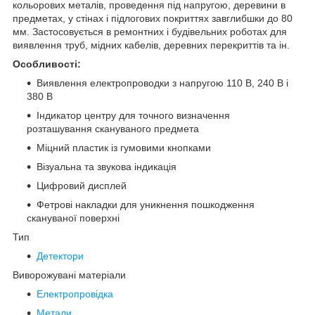
кольорових металів, проведення під напругою, деревини в
предметах, у стінах і підлогових покриттях завглибшки до 80
мм. Застосовується в ремонтних і будівельних роботах для
виявлення труб, мідних кабелів, деревних перекриттів та ін.
Особливості:
Виявлення електропроводки з напругою 110 В, 240 В і
380 В
Індикатор центру для точного визначення
розташування скануваного предмета
Міцний пластик із гумовими кнопками
Візуальна та звукова індикація
Цифровий дисплей
Фетрові накладки для уникнення пошкодження
скануваної поверхні
Тип
Детектори
Виворожувані матеріали
Електропровідка
Метали