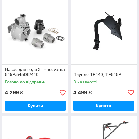
Насос для води 3" Husqvarna
545P/545DE/440
Плуг до TF440, TF545P
Готово до відправки
В наявності
4 299
4 499
₴
₴
Купити
Купити