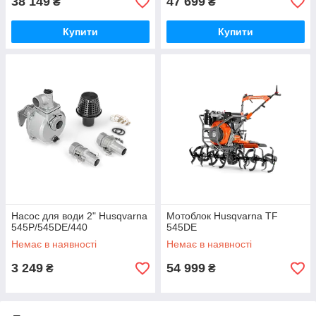
38 149
47 699
₴
₴
Купити
Купити
Насос для води 2" Husqvarna
Мотоблок Husqvarna TF
545P/545DE/440
545DE
Немає в наявності
Немає в наявності
3 249
54 999
₴
₴