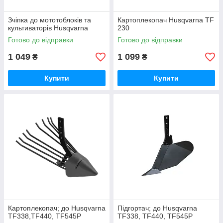
Зчіпка до мототоблоків та
Картоплекопач Husqvarna TF
культиваторів Husqvarna
230
Готово до відправки
Готово до відправки
1 049
1 099
₴
₴
Купити
Купити
Картоплекопач; до Husqvarna
Підгортач; до Husqvarna
TF338,TF440, TF545P
TF338, TF440, TF545P