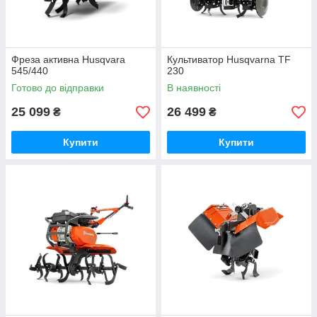
Фреза активна Husqvara
Культиватор Husqvarna TF
545/440
230
Готово до відправки
В наявності
25 099
26 499
₴
₴
Купити
Купити