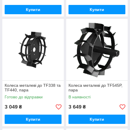
Купити
Купити
Колеса металеві до TF338 та
Колеса металеві до TF545P,
TF440, пара
пара
Готово до відправки
В наявності
3 049
3 649
₴
₴
Купити
Купити