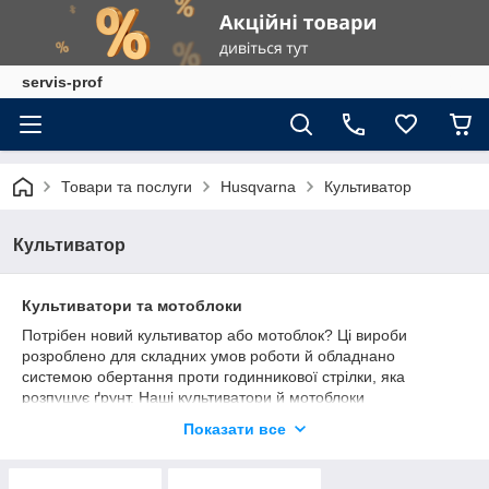
servis-prof
Товари та послуги
Husqvarna
Культиватор
Культиватор
Культиватори та мотоблоки
Потрібен новий культиватор або мотоблок? Ці вироби
розроблено для складних умов роботи й обладнано
системою обертання проти годинникової стрілки, яка
розпушує ґрунт. Наші культиватори й мотоблоки
характеризуються вдалим розміщенням елементів керування
Показати все
та системою ручного керування для забезпечення комфорту
під час виконання робіт.