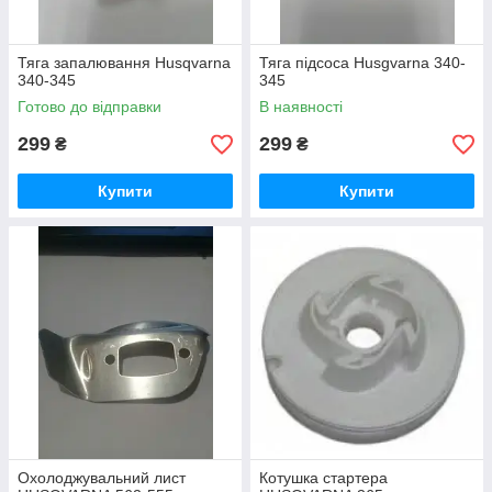
Тяга запалювання Husqvarna
Тяга підсоса Husgvarna 340-
340-345
345
Готово до відправки
В наявності
299
299
₴
₴
Купити
Купити
Охолоджувальний лист
Котушка стартера