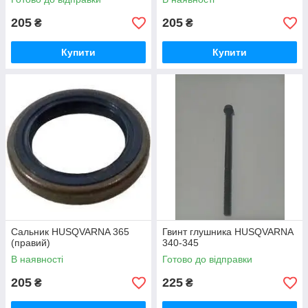
205
205
₴
₴
Купити
Купити
Сальник HUSQVARNA 365
Гвинт глушника HUSQVARNA
(правий)
340-345
В наявності
Готово до відправки
205
225
₴
₴