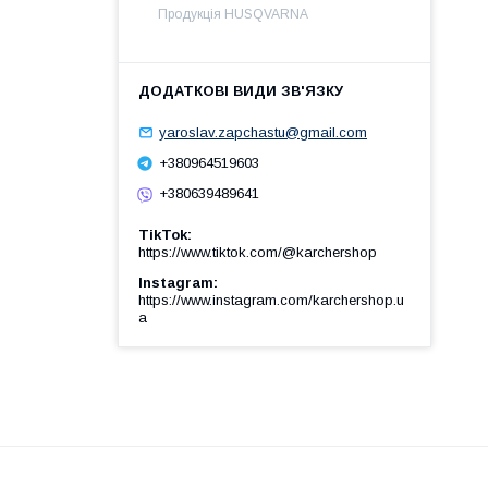
Продукція HUSQVARNA
yaroslav.zapchastu@gmail.com
+380964519603
+380639489641
TikTok
https://www.tiktok.com/@karchershop
Instagram
https://www.instagram.com/karchershop.u
a