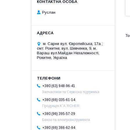
Руслан
м. Сарни вул. Європейська, 17а ;
смт. Рокитне, вул. Шевченка, 9, м.
Вараш вул.Майдан Незалежності,
Рокитне, Україна
+380 (63) 948-96-41
Запчастини та Сервісна підтримка
+380 (66) 035-61-14
Продукція K`A`RCHER
+380 (96) 395-57-29
Бензо та електроінструменти
+380 (66) 386-62-94