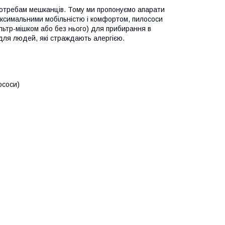
 потребам мешканців. Тому ми пропонуємо апарати
аксимальними мобільністю і комфортом, пилососи
фільтр-мішком або без нього) для прибирання в
 для людей, які страждають алергією.
ососи)