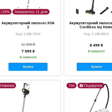
–33%
Залишилось 11 днів
Акумуляторний пилосос KVA
Акумуляторний пилосо
2
Cordless my Hom
1.198-730.0
1.198-630.0
11 999 ₴
8 499 ₴
7 999 ₴
В наявності
В наявності
Купити
Купити
Новинка
Топ
Подарунок