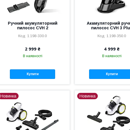
Ручний акумуляторний
Акамуляторний руч
пилосос CVH 2
пилосос CVH 3 Pl
1.198-330.0
1.198-350.0
2 999 ₴
4 999 ₴
В наявності
В наявності
Купити
Купити
Новинка
Новинка