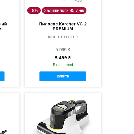
–8%
Залишилось 45 днів
ний
Пилосос Karcher VC 2
us
PREMIUM
1.198-031.0
5 999 ₴
5 499 ₴
В наявності
Купити