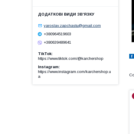
yaroslav.zapchastu@gmail.com
+380964519603
+380639489641
TikTok
https://www.tiktok.com/@karchershop
Instagram
https://www.instagram.com/karchershop.u
a