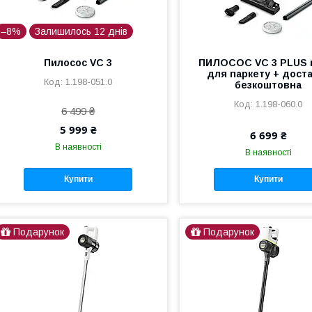
–8%
Залишилось 12 днів
Пилосос VC 3
ПИЛОСОС VC 3 PLUS 
для паркету + дост
1.198-051.0
безкоштовна
1.198-060.0
6 499 ₴
5 999 ₴
6 699 ₴
В наявності
В наявності
Купити
Купити
Подарунок
Подарунок