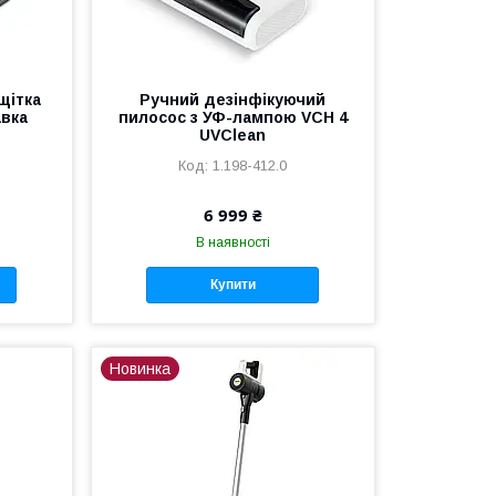
щітка
Ручний дезінфікуючий
авка
пилосос з УФ-лампою VCH 4
UVClean
1.198-412.0
6 999 ₴
В наявності
Купити
Новинка