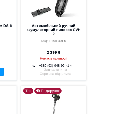
м DS 6
Автомобільний ручний
акумуляторний пилосос CVH
2
1.198-401.0
2 399 ₴
Немає в наявності
+380 (63) 948-96-41
Запчастини та
Сервісна підтримка
Топ
Подарунок