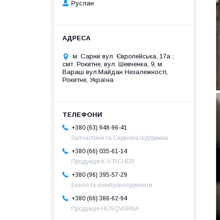
Руслан
м. Сарни вул. Європейська, 17а ;
смт. Рокитне, вул. Шевченка, 9, м.
Вараш вул.Майдан Незалежності,
Рокитне, Україна
+380 (63) 948-96-41
Запчастини та Сервісна підтримка
+380 (66) 035-61-14
Продукція K`A`RCHER
+380 (96) 395-57-29
Бензо та електроінструменти
+380 (66) 386-62-94
Продукція HUSQVARNA