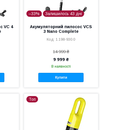
–33%
Залишилось 43 дні
с VC 4
Акумуляторний пилосос VCS
e
3 Nano Complete
1.198-930.0
14 999 ₴
9 999 ₴
В наявності
Купити
Топ