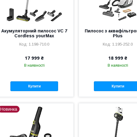
Акумуляторний пилосос VC 7
Пилосос з аквафільтро
Cordless yourMax
Plus
1.198-710.0
1.195-252.0
17 999 ₴
18 999 ₴
В наявності
В наявності
Купити
Купити
Новинка