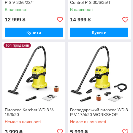
P S V-30/6/22/T
Control P S 30/6/35/T
В наявності
В наявності
12 999
14 999
₴
₴
Купити
Купити
Топ продажів
Пилосос Karcher WD 3 V-
Господарський пилосос WD 3
19/6/20
P V-17/4/20 WORKSHOP
Немає в наявності
Немає в наявності
3 999
5 999
₴
₴