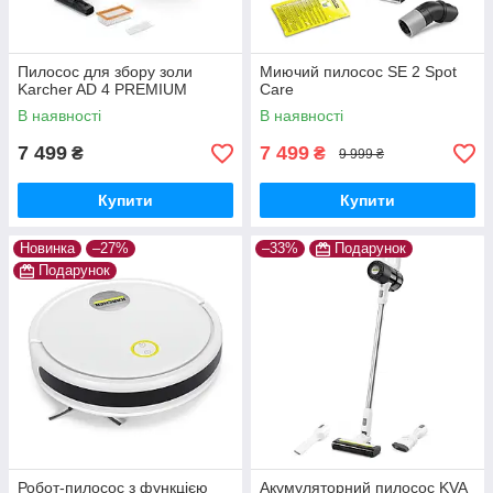
Пилосос для збору золи
Миючий пилосос SE 2 Spot
Karcher AD 4 PREMIUM
Care
В наявності
В наявності
7 499
7 499
₴
₴
9 999 ₴
Купити
Купити
Новинка
–27%
–33%
Подарунок
Подарунок
Робот-пилосос з функцією
Акумуляторний пилосос KVA