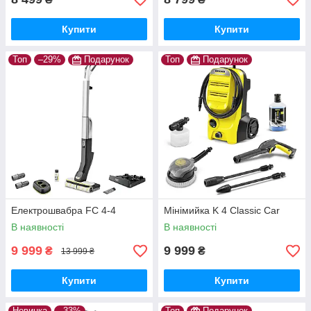
Купити
Купити
Топ
–29%
Подарунок
Топ
Подарунок
Електрошвабра FC 4-4
Мінімийка K 4 Classic Car
В наявності
В наявності
9 999
9 999
₴
₴
13 999 ₴
Купити
Купити
Новинка
–33%
Топ
Подарунок