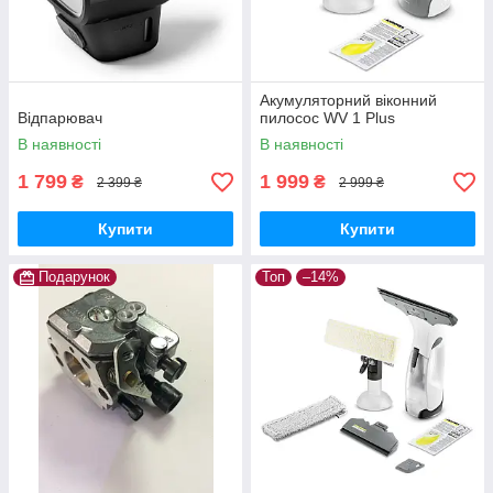
Акумуляторний віконний
Відпарювач
пилосос WV 1 Plus
В наявності
В наявності
1 799
1 999
₴
₴
2 399 ₴
2 999 ₴
Купити
Купити
Подарунок
Топ
–14%