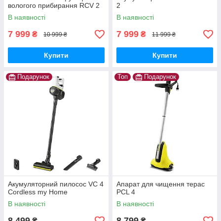
вологого прибирання RCV 2
2
В наявності
В наявності
7 999
7 999
₴
₴
10 999 ₴
11 999 ₴
Купити
Купити
Подарунок
Топ
Подарунок
Акумуляторний пилосос VC 4
Апарат для чищення терас
Cordless my Home
PCL 4
В наявності
В наявності
8 499
8 799
₴
₴