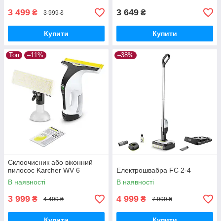
3 499
3 649
₴
₴
3 999 ₴
Купити
Купити
Топ
–11%
–38%
Склоочисник або віконний
пилосос Karcher WV 6
Електрошвабра FC 2-4
В наявності
В наявності
3 999
4 999
₴
₴
4 499 ₴
7 999 ₴
Купити
Купити