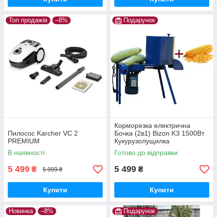
Топ продажів
–8%
Подарунок
Корморезка електрична
Пилосос Karcher VC 2
Бочка (2в1) Bizon K3 1500Вт
PREMIUM
Кукурузолущилка
В наявності
Готово до відправки
5 499
5 499
₴
₴
5 999 ₴
Купити
Купити
Новинка
–8%
Подарунок