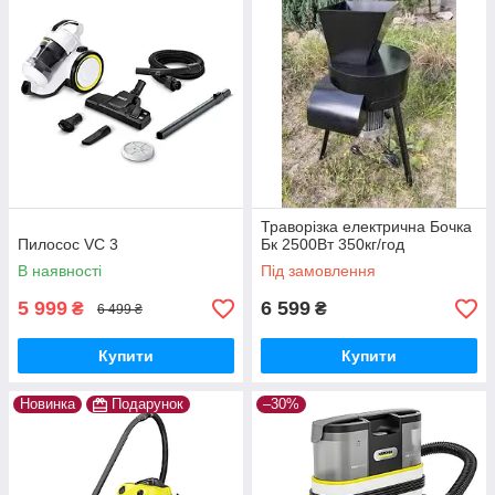
Траворізка електрична Бочка
Пилосос VC 3
Бк 2500Вт 350кг/год
В наявності
Під замовлення
5 999
6 599
₴
₴
6 499 ₴
Купити
Купити
Новинка
Подарунок
–30%